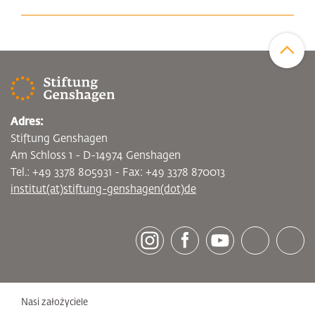
Zum Sei
Adres:
Stiftung Genshagen
Am Schloss 1 - D-14974 Genshagen
Tel.: +49 3378 805931 - Fax: +49 3378 870013
institut(at)stiftung-genshagen(dot)de
[socialLinksTitle]
Instagram
Facebook
Youtube
Bluesky
LinkedI
Nasi założyciele