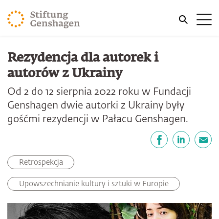
PRZJDŹ DO TREŚCI GŁÓWNEJ
Me
PRZEJDŹ DO WYSZUKIWARKI
Rezydencja dla autorek i
autorów z Ukrainy
Od 2 do 12 sierpnia 2022 roku w Fundacji
Genshagen dwie autorki z Ukrainy były
gośćmi rezydencji w Pałacu Genshagen.
Udostępnij
Facebook
LinkedIn
email
Retrospekcja
Upowszechnianie kultury i sztuki w Europie