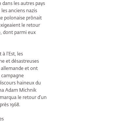
 dans les autres pays
e les anciens nazis
te polonaise prônait
exigeaient le retour
e, dont parmi eux
à l'Est, les
ne et désastreuses
é allemande et ont
la campagne
iscours haineux du
amna Adam Michnik
 marqua le retour d'un
près 1968.
es