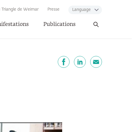
u Triangle de Weimar
Presse
Language
Ouvrir
ifestations
Publications
la
recherche
artager
Facebook
LinkedIn
E-mail