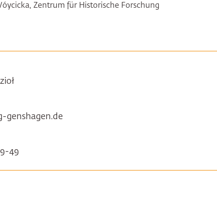
Wóycicka, Zentrum für Historische Forschung
zioł
ng-genshagen.de
59-49