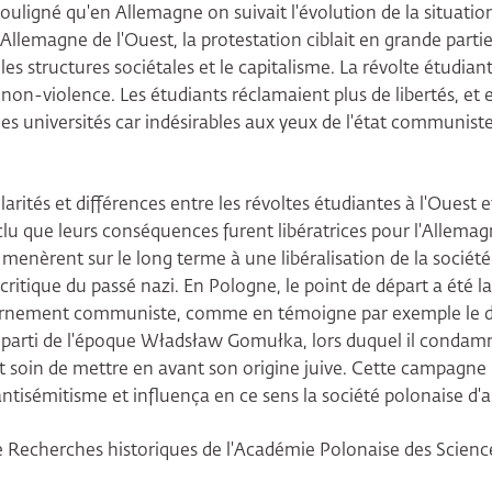
ligné qu'en Allemagne on suivait l'évolution de la situation
En Allemagne de l'Ouest, la protestation ciblait en grande parti
es structures sociétales et le capitalisme. La révolte étudian
non-violence. Les étudiants réclamaient plus de libertés, et 
des universités car indésirables aux yeux de l'état communist
arités et différences entre les révoltes étudiantes à l'Ouest et 
lu que leurs conséquences furent libératrices pour l'Allemag
 menèrent sur le long terme à une libéralisation de la sociét
ritique du passé nazi. En Pologne, le point de départ a été 
vernement communiste, comme en témoigne par exemple le d
u parti de l'époque Władsław Gomułka, lors duquel il cond
t soin de mettre en avant son origine juive. Cette campagne
l'antisémitisme et influença en ce sens la société polonaise d'a
e Recherches historiques de l'Académie Polonaise des Scienc