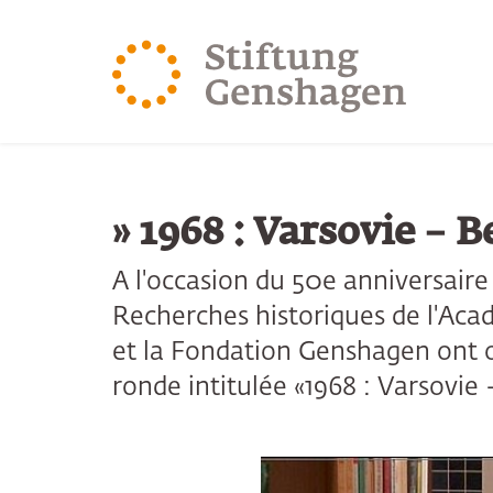
REVENIR AU CONTENU PRINCIPAL
REVENIR À LA 
» 1968 : Varsovie – Be
A l'occasion du 50e anniversair
Recherches historiques de l'Aca
et la Fondation Genshagen ont or
ronde intitulée «1968 : Varsovie -