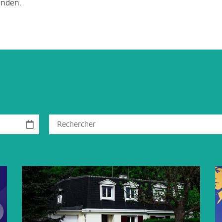
unden.
Suchbegriff