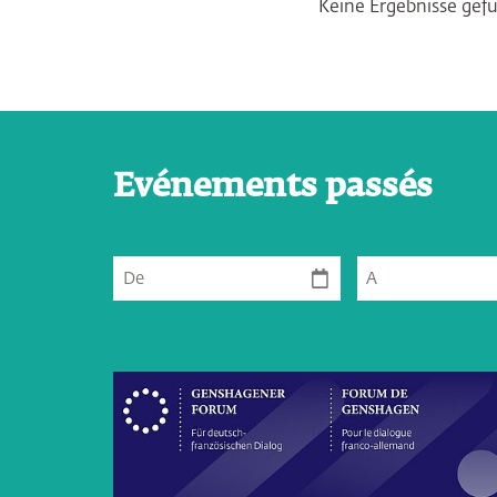
Keine Ergebnisse gef
Evénements passés
De
A