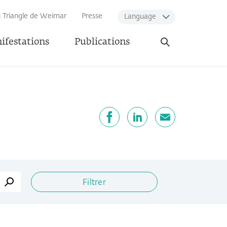
u Triangle de Weimar
Presse
Language
Ouvrir
ifestations
Publications
la
recherche
artager
Facebook
LinkedIn
E-mail
Filtrer