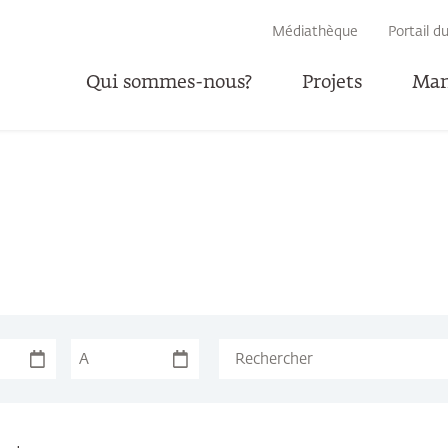
RECHERCHE
Médiathèque
Portail d
Qui sommes-nous?
Projets
Man
P
A
Suchbegriff