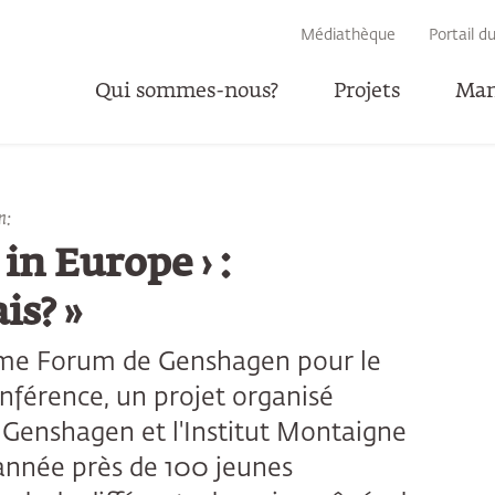
RECHERCHE
Médiathèque
Portail d
Qui sommes-nous?
Projets
Man
n:
P
in Europe › :
is? »
IIIème Forum de Genshagen pour le
nférence, un projet organisé
Genshagen et l'Institut Montaigne
année près de 100 jeunes