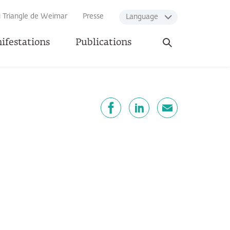
u Triangle de Weimar
Presse
Language
Ouvrir
ifestations
Publications
la
recherche
artager
Facebook
LinkedIn
E-mail