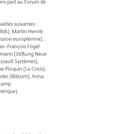
 pris part au Forum de
alités suivantes :
tik), Martin Henrik
ission européenne),
ean-François Fogel
eumann (Stiftung Neue
ssault Systèmes),
e Ploquin (La Croix),
hleder (Bitkom), Anna
lkamp
mérique).