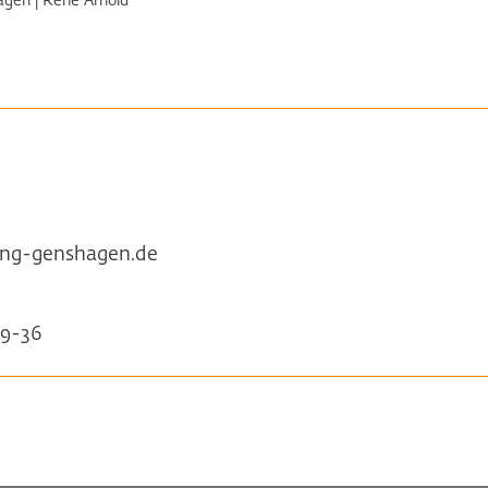
agen | René Arnold
ung-genshagen.de
9-36