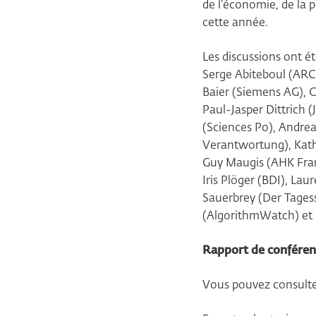
de l'économie, de la p
cette année.
Les discussions ont é
Serge Abiteboul (ARC
Baier (Siemens AG), 
Paul-Jasper Dittrich 
(Sciences Po), Andrea
Verantwortung), Kath
Guy Maugis (AHK Franc
Iris Plöger (BDI), Lau
Sauerbrey (Der Tagess
(AlgorithmWatch) et B
Rapport de conférenc
Vous pouvez consult