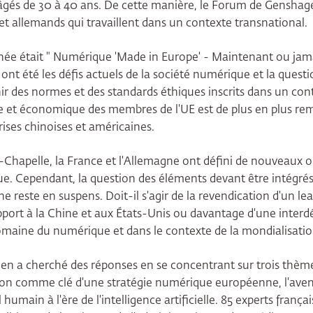
 âgés de 30 à 40 ans. De cette manière, le Forum de Genshag
 et allemands qui travaillent dans un contexte transnational.
ée était " Numérique 'Made in Europe' - Maintenant ou jamai
ont été les défis actuels de la société numérique et la questio
nir des normes et des standards éthiques inscrits dans un cont
e et économique des membres de l'UE est de plus en plus re
rises chinoises et américaines.
a-Chapelle, la France et l'Allemagne ont défini de nouveaux ob
. Cependant, la question des éléments devant être intégrés
reste en suspens. Doit-il s'agir de la revendication d'un le
pport à la Chine et aux États-Unis ou davantage d'une inter
omaine du numérique et dans le contexte de la mondialisatio
 a cherché des réponses en se concentrant sur trois thèmes 
ation comme clé d'une stratégie numérique européenne, l'ave
l humain à l'ère de l'intelligence artificielle. 85 experts frança