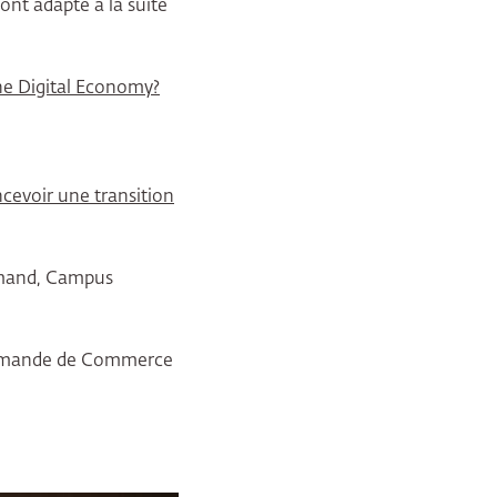
ont adapté à la suite
he Digital Economy?
oncevoir une transition
lemand, Campus
Allemande de Commerce