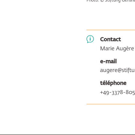
Photo: © Stiftung Gensh
Contact
Marie Augère
e-mail
augere@stift
téléphone
+49-3378-805