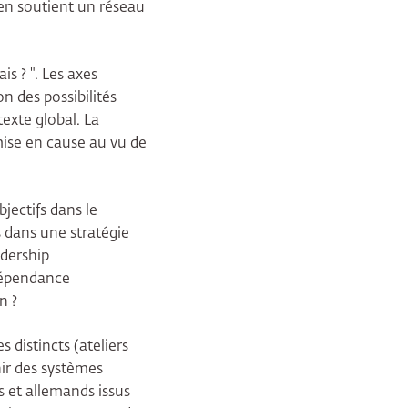
en soutient un réseau
s ? ". Les axes
n des possibilités
exte global. La
mise en cause au vu de
jectifs dans le
 dans une stratégie
adership
dépendance
n ?
distincts (ateliers
nir des systèmes
is et allemands issus