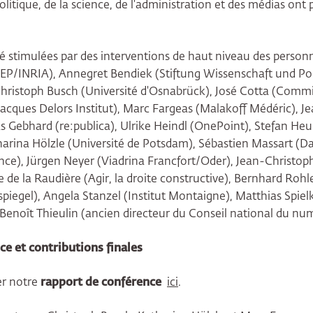
olitique, de la science, de l'administration et des médias ont
té stimulées par des interventions de haut niveau des personn
EP/INRIA), Annegret Bendiek (Stiftung Wissenschaft und Poli
Christoph Busch (Université d'Osnabrück), José Cotta (Comm
(Jacques Delors Institut), Marc Fargeas (Malakoff Médéric), J
s Gebhard (re:publica), Ulrike Heindl (OnePoint), Stefan H
arina Hölzle (Université de Potsdam), Sébastien Massart (Da
e), Jürgen Neyer (Viadrina Francfort/Oder), Jean-Christoph
re de la Raudière (Agir, la droite constructive), Bernhard Ro
piegel), Angela Stanzel (Institut Montaigne), Matthias Spie
enoît Thieulin (ancien directeur du Conseil national du nu
e et contributions finales
er notre
rapport de conférence
ici
.