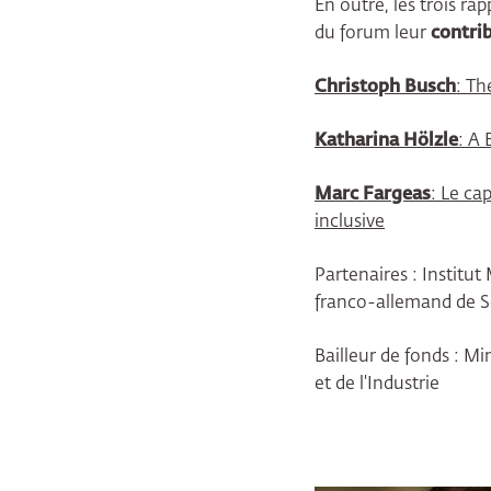
En outre, les trois ra
du forum leur
contrib
Christoph Busch
: Th
Katharina Hölzle
: A 
Marc Fargeas
: Le ca
inclusive
Partenaires : Institu
franco-allemand de S
Bailleur de fonds : 
et de l'Industrie