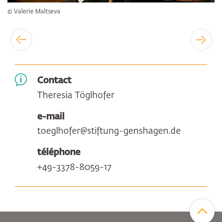
© Valerie Maltseva
Contact
Theresia Töglhofer
e-mail
toeglhofer@stiftung-genshagen.de
téléphone
+49-3378-8059-17
Zum Sei