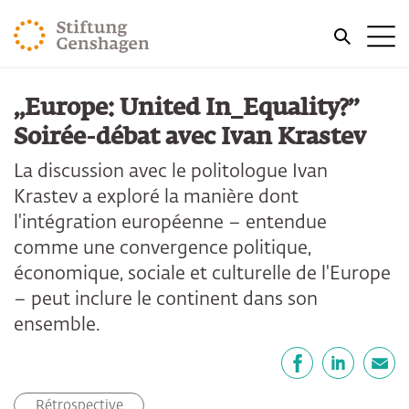
REVENIR AU CONTENU PRINCIPAL
Me
REVENIR À LA RECHERCHE
„Europe: United In_Equality?”
Soirée-débat avec Ivan Krastev
La discussion avec le politologue Ivan
Krastev a exploré la manière dont
l'intégration européenne – entendue
comme une convergence politique,
économique, sociale et culturelle de l'Europe
– peut inclure le continent dans son
ensemble.
Partager
Facebook
LinkedIn
E-mail
Rétrospective