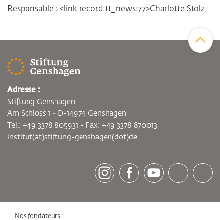
Responsable : <link record:tt_news:77>Charlotte Stolz
Zum Sei
Adresse :
Stiftung Genshagen
Am Schloss 1 - D-14974 Genshagen
Tel.: +49 3378 805931 - Fax: +49 3378 870013
institut(at)stiftung-genshagen(dot)de
[socialLinksTitle]
Instagram
Facebook
Youtube
Bluesky
LinkedI
Nos fondateurs