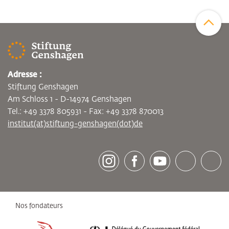
Zum Sei
Adresse :
Stiftung Genshagen
Am Schloss 1 - D-14974 Genshagen
Tel.: +49 3378 805931 - Fax: +49 3378 870013
institut(at)stiftung-genshagen(dot)de
[socialLinksTitle]
Instagram
Facebook
Youtube
Bluesky
LinkedI
Nos fondateurs