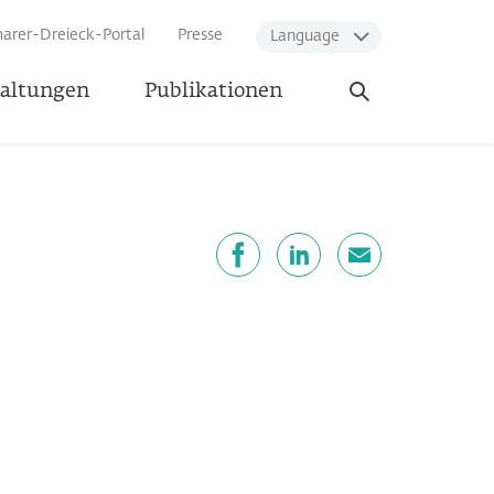
arer-Dreieck-Portal
Presse
Language
Suche
taltungen
Publikationen
öffnen
eilen
Facebook
LinkedIn
E-Mail