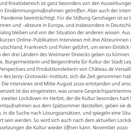
und Kreativbereich ist ganz besonders von den Auswirkunge
n Eindämmungsmaßnahmen getroffen. Aber auch der intern
 Pandemie beeinträchtigt. Für die Stiftung Genshagen ist es 
rinnen und -akteure in Europa, und insbesondere in Deutschl
Dialog bleiben und von der Situation der anderen wissen. A
kurzen Online-Publikation Interviews mit drei Akteurinnen
utschland, Frankreich und Polen geführt, um einen Einblick i
in den drei Ländern des Weimarer Dreiecks geben zu können. 
ke, Bürgermeisterin und Beigeordnete für Kultur der Stadt Lei
s Perspectives und Produktionsleiterin von Château de Versail
or des Jerzy-Grotowski-Instituts, sich die Zeit genommen ha
 Die Interviews sind Mitte August 2020 entstanden und ansc
henzeit ist das eingetreten, was unsere Gesprächspartnerinn
 zweiter Lockdown im Herbst, der die Kultur besonders hart
ntaufnahmen aus dem Spätsommer darstellen, geben sie de
on, in die Suche nach Lösungsansätzen, und spiegeln eine Situ
rt sein werden. So wird sich auch nach dem aktuellen Lockd
ssetzungen die Kultur wieder öffnen kann. November 2020