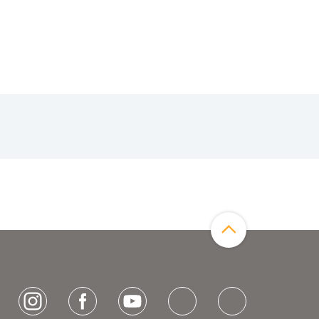
Zum Seitenanfang
[socialLinksTitle]