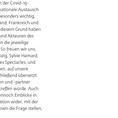
n der Covid-19-
ationale Austausch
besonders wichtig,
and, Frankreich und
us diesem Grund haben
 und Akteuren des
n die jeweilige
So freuen wir uns,
pzig, Sylvie Hamard,
les Spectacles, und
ben, auf unsere
hließend übersetzt
en und -partner
 treffen würde. Auch
nnoch Einblicke in
ation wider, mit der
own die Frage stellen,