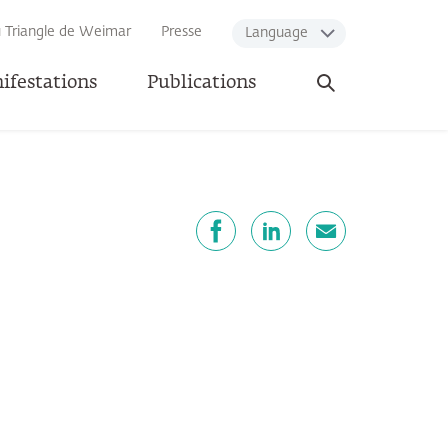
u Triangle de Weimar
Presse
Language
Ouvrir
ifestations
Publications
la
recherche
artager
Facebook
LinkedIn
E-mail