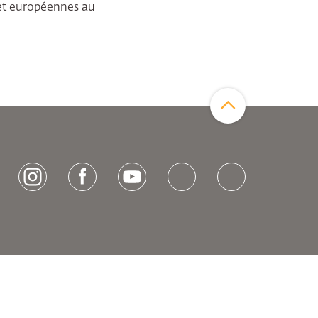
s et européennes au
Zum Seitenanfang
[socialLinksTitle]
Instagram
Facebook
Youtube
Bluesky
LinkedIn