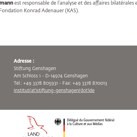
smann
est responsable de l’analyse et des affaires bilatérale
a Fondation Konrad Adenauer (KAS).
Adresse :
Stiftung Genshagen
Am Schloss 1 - D-14974 Genshagen
Tel.: +49 3378 805931 - Fax: +49 3378 870013
institut(at)stiftung-genshagen(dot)de