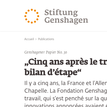
REVENIR AU CONTENU PRINCIPAL
REVENIR À LA 
Vous êtes ici:
Accueil
Publications
Genshagener Papier No. 30
„Cinq ans après le tr
bilan d’étape“
Il y a cinq ans, la France et l’Al
Chapelle. La Fondation Genshag
travail, qui s'est penché sur la 
innovations annoncées avaient é