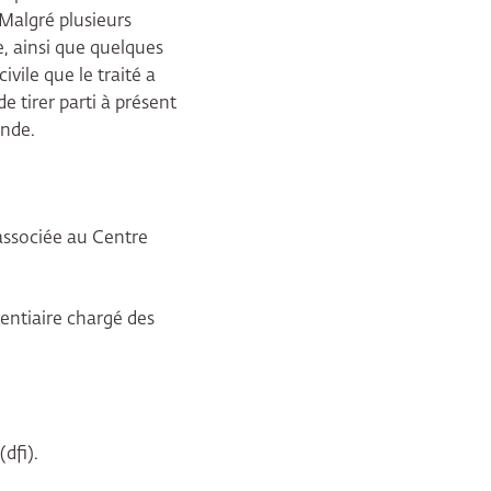
 Malgré plusieurs
, ainsi que quelques
vile que le traité a
de tirer parti à présent
ande.
 associée au Centre
tentiaire chargé des
dfi).