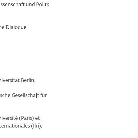
issenschaft und Politk
ine Dialogue
versität Berlin.
sche Gesellschaft für
versité (Paris) et
ernationales (Ifri).