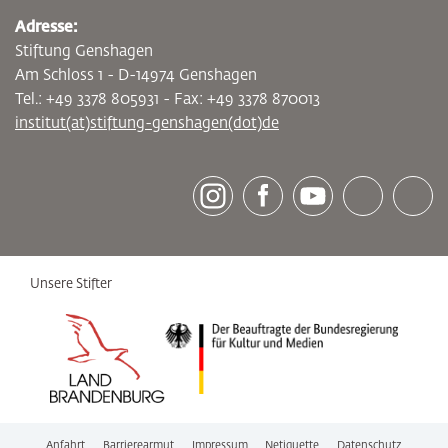
Adresse:
Stiftung Genshagen
Am Schloss 1 - D-14974 Genshagen
Tel.: +49 3378 805931 - Fax: +49 3378 870013
institut(at)stiftung-genshagen(dot)de
[socialLinksTitle]
Instagram
Facebook
Youtube
Bluesky
LinkedI
Unsere Stifter
Anfahrt
Barrierearmut
Impressum
Netiquette
Datenschutz