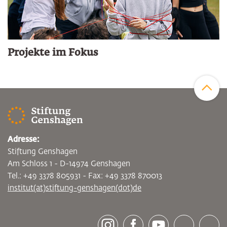
Projekte im Fokus
Zum Sei
Adresse:
Stiftung Genshagen
Am Schloss 1 - D-14974 Genshagen
Tel.: +49 3378 805931 - Fax: +49 3378 870013
institut(at)stiftung-genshagen(dot)de
[socialLinksTitle]