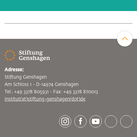
Zum Sei
Adresse:
Stiftung Genshagen
Am Schloss 1 - D-14974 Genshagen
Tel.: +49 3378 805931 - Fax: +49 3378 870013
institut(at)stiftung-genshagen(dot)de
[socialLinksTitle]
Instagram
Facebook
Youtube
Bluesky
LinkedI