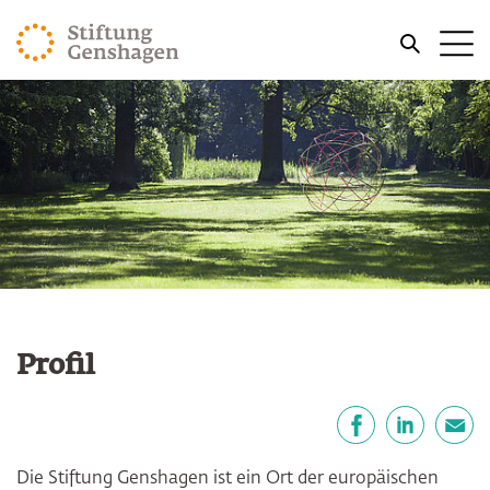
ZUM HAUPTINHALT SPRINGEN
Me
ZUR SUCHE SPRINGEN
Profil
Teilen
Facebook
LinkedIn
E-Mail
Die Stiftung Genshagen ist ein Ort der europäischen