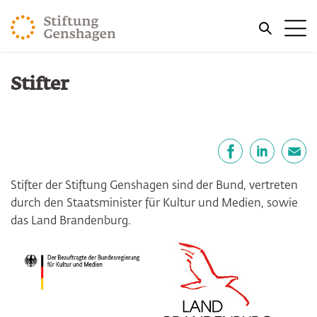
ZUM HAUPTINHALT SPRINGEN
Me
ZUR SUCHE SPRINGEN
Sie befinden sich hier:
Stifter
Start
Über uns
Die Stiftung
Teilen
Facebook
LinkedIn
E-Mail
Stifter der Stiftung Genshagen sind der Bund, vertreten
durch den Staatsminister für Kultur und Medien, sowie
das Land Brandenburg.