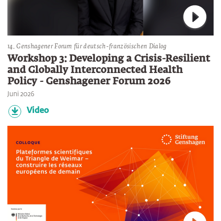
Verbin
14. Genshagener Forum für deutsch-französischen Dialog
Workshop 3: Developing a Crisis-Resilient
and Globally Interconnected Health
Policy - Genshagener Forum 2026
Juni 2026
Video