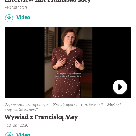
Februar 2026
Video
Verbin
Wydarzenie inauguracyjne „Kształtowanie transformacji – Myślenie o
przyszłości Europy”
Wywiad z Franziską Mey
Februar 2026
Video