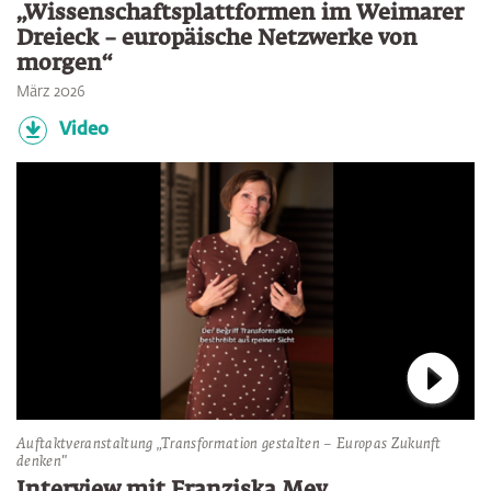
„Wissenschaftsplattformen im Weimarer
Dreieck – europäische Netzwerke von
morgen“
März 2026
Video
Verbin
Auftaktveranstaltung „Transformation gestalten – Europas Zukunft
denken"
Interview mit Franziska Mey