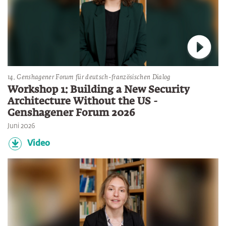
Verbin
14. Genshagener Forum für deutsch-französischen Dialog
Workshop 1: Building a New Security
Architecture Without the US -
Genshagener Forum 2026
Juni 2026
Video