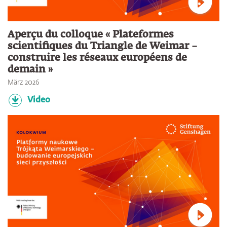
Verbin
Aperçu du colloque « Plateformes
scientifiques du Triangle de Weimar –
construire les réseaux européens de
demain »
März 2026
Video