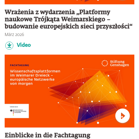
Verbin
Wrażenia z wydarzenia „Platformy
naukowe Trójkąta Weimarskiego –
budowanie europejskich sieci przyszłości“
März 2026
Video
Verbin
Einblicke in die Fachtagung