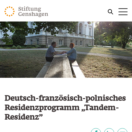
ZUM HAUPTINHALT SPRINGEN
Me
ZUR SUCHE SPRINGEN
Deutsch-französisch-polnisches
Residenzprogramm „Tandem-
Residenz”
Teilen