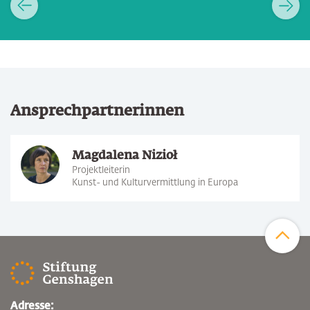
Ansprechpartnerinnen
Magdalena Nizioł
Projektleiterin
Kunst- und Kulturvermittlung in Europa
Zum Sei
Adresse: