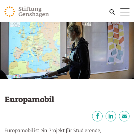
ZUM HAUPTINHALT SPRINGEN
Me
ZUR SUCHE SPRINGEN
Europamobil
Teilen
Facebook
LinkedIn
E-Mail
Europamobil ist ein Projekt für Studierende,