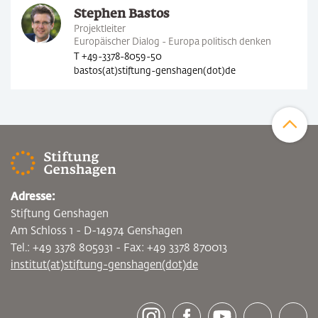
Stephen Bastos
Projektleiter
Europäischer Dialog - Europa politisch denken
T +49-3378-8059-50
bastos(at)stiftung-genshagen(dot)de
Zum Sei
Adresse:
Stiftung Genshagen
Am Schloss 1 - D-14974 Genshagen
Tel.: +49 3378 805931 - Fax: +49 3378 870013
institut(at)stiftung-genshagen(dot)de
[socialLinksTitle]