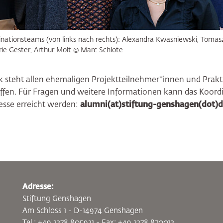
dinationsteams (von links nach rechts): Alexandra Kwasniewski, Toma
arie Gester, Arthur Molt © Marc Schlote
steht allen ehemaligen Projektteilnehmer*innen und Prakt
ffen. Für Fragen und weitere Informationen kann das Koord
esse erreicht werden:
alumni(at)stiftung-genshagen(dot)
Adresse:
Stiftung Genshagen
Am Schloss 1 - D-14974 Genshagen
Tel.: +49 3378 805931 - Fax: +49 3378 870013