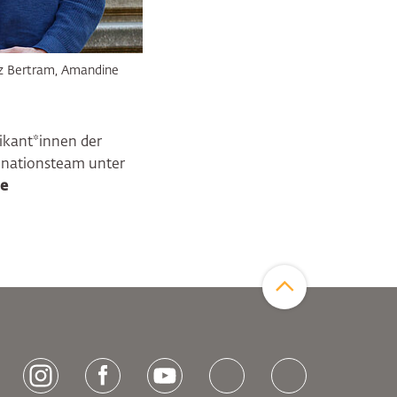
sz Bertram, Amandine
ikant*innen der
inationsteam unter
de
Zum Seitenanfang
[socialLinksTitle]