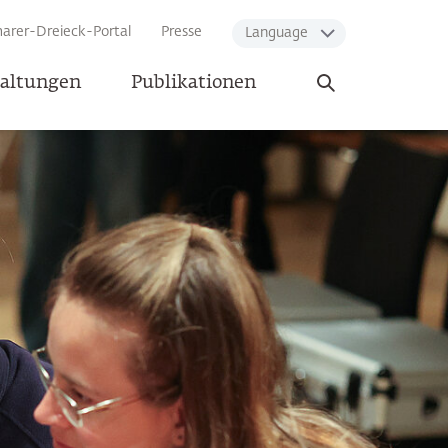
arer-Dreieck-Portal
Presse
Language
Suche
taltungen
Publikationen
öffnen