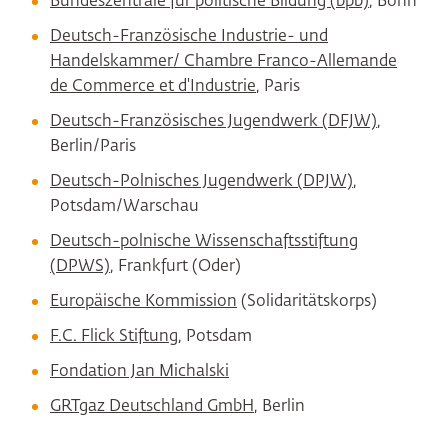
Bundeszentrale für politische Bildung (bpb)
, Bonn
Deutsch-Französische Industrie- und
Handelskammer/ Chambre Franco-Allemande
de Commerce et d'Industrie
, Paris
Deutsch-Französisches Jugendwerk (DFJW)
,
Berlin/Paris
Deutsch-Polnisches Jugendwerk (DPJW)
,
Potsdam/Warschau
Deutsch-polnische Wissenschaftsstiftung
(DPWS)
, Frankfurt (Oder)
Europäische Kommission
(Solidaritätskorps)
F.C. Flick Stiftung
, Potsdam
Fondation Jan Michalski
GRTgaz Deutschland GmbH
, Berlin