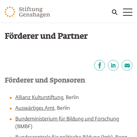
ZUM HAUPTINHALT SPRINGEN
Me
ZUR SUCHE SPRINGEN
Sie befinden sich hier:
Förderer und Partner
Start
Über uns
Teilen
Facebook
LinkedIn
E-Mail
Förderer und Sponsoren
Allianz Kulturstiftung
, Berlin
Auswärtiges Amt
, Berlin
Bundeministerium für Bildung und Forschung
(BMBF)