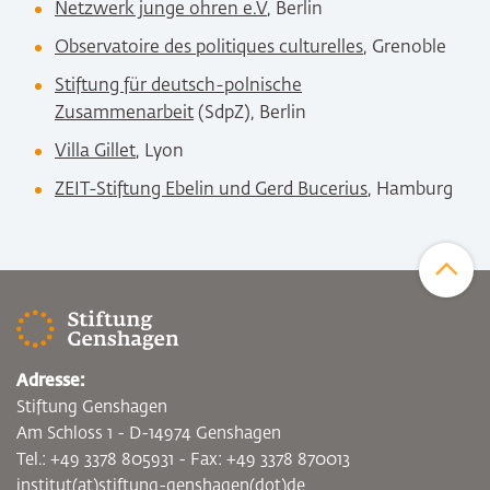
Netzwerk junge ohren e.V
, Berlin
Observatoire des politiques culturelles
, Grenoble
Stiftung für deutsch-polnische
Zusammenarbeit
(SdpZ), Berlin
Villa Gillet
, Lyon
ZEIT-Stiftung
Ebelin und Gerd Bucerius
, Hamburg
Zum Sei
Adresse:
Stiftung Genshagen
Am Schloss 1 - D-14974 Genshagen
Tel.: +49 3378 805931 - Fax: +49 3378 870013
institut(at)stiftung-genshagen(dot)de