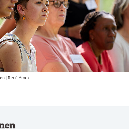
en | René Arnold
onen