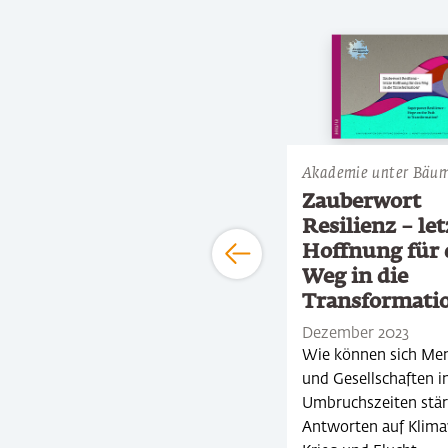
Slider überspringen
Akademie unter Bäu
Genshagener Noten
4/2014
Zauberwort
Resilienz – let
Februar 2015
Hoffnung für
Die 4. Genshagener Note
Weg in die
widmet sich der
Transformati
internationalen
Veranstaltung „Kunst tut
Dezember 2023
Not: Roma in Europa – eine
Wie können sich Me
Akademie unter…
und Gesellschaften i
Umbruchszeiten stä
Antworten auf Klima