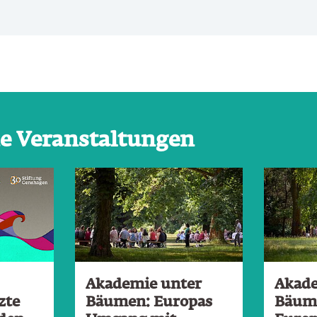
e Veranstaltungen
Akademie unter
Akade
zte
Bäumen: Europas
Bäum