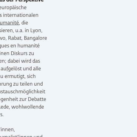
us der Perspektive
 europäische
es internationalen
humanité
, die
eren, u.a. in Lyon,
vo, Rabat, Bangalore
ogues en humanité
inen Diskurs zu
n; dabei wird das
aufgelöst und alle
 ermutigt, sich
hrung zu teilen und
Austauschmöglichkeit
genheit zur Debatte
 Rede, wohlwollende
s.
*innen,