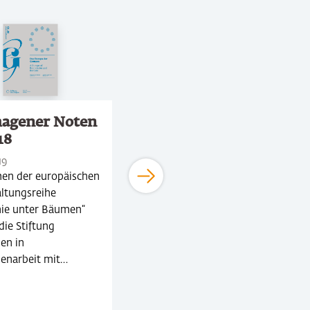
agener Noten
Genshagener Noten
18
7/2017
19
Mai 2016
en der europäischen
Alle zwei Jahre regt die
ltungsreihe
Stiftung Genshagen im
ie unter Bäumen“
Rahmen ihrer
die Stiftung
Veranstaltungsreihe
en in
„Akademie unter Bäumen“
narbeit mit…
eine europäische…