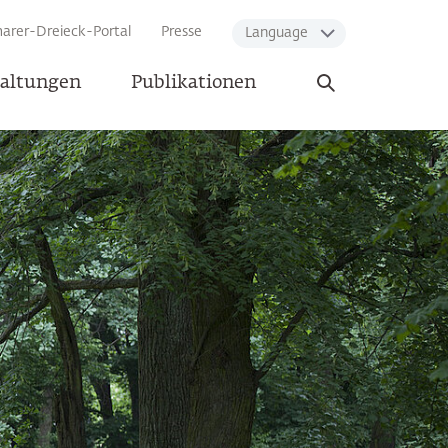
arer-Dreieck-Portal
Presse
Language
Suche
taltungen
Publikationen
öffnen