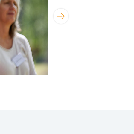
Foto © Stiftung Genshagen | René Arnold