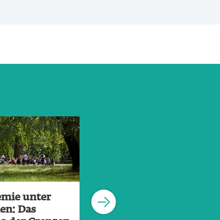
mie unter
4. Akademie unter
en: Das
Bäumen: »Was darf