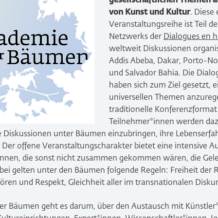
gesellschaftlichen Themen a
von Kunst und Kultur
. Diese
Veranstaltungsreihe ist Teil d
Netzwerks der
Dialogues en 
weltweit Diskussionen organisi
Addis Abeba, Dakar, Porto-No
und Salvador Bahia. Die Dial
haben sich zum Ziel gesetzt, e
universellen Themen anzurege
traditionelle Konferenzformat 
Teilnehmer*innen werden dazu
ie Diskussionen unter Bäumen einzubringen, ihre Lebenserfa
 Der offene Veranstaltungscharakter bietet eine intensive 
innen, die sonst nicht zusammen gekommen wären, die Gele
abei gelten unter den Bäumen folgende Regeln: Freiheit der
en und Respekt, Gleichheit aller im transnationalen Diskur
er Bäumen geht es darum, über den Austausch mit Künstler