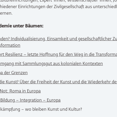
ultureinrichtungen, Expert*innen, Wissenschaftler*innen, J
hiedener Einrichtungen der Zivilgesellschaft aus unterschied
ernen.
demie unter Bäumen:
en? Individualisierung, Einsamkeit und gesellschaftlicher 
nsformation
t Resilienz – letzte Hoffnung für den Weg in die Transform
Umgang mit Sammlungsgut aus kolonialen Kontexten
a der Grenzen
die Kunst? Über die Freiheit der Kunst und die Wiederkehr de
 Not: Roma in Europa
 Bildung – Integration – Europa
kämpfung – wo bleiben Kunst und Kultur?