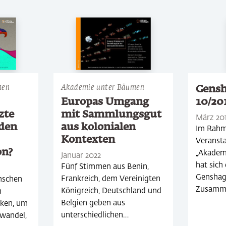
men
Akademie unter Bäumen
Gensh
10/20
Europas Umgang
zte
mit Sammlungsgut
März 20
 den
aus kolonialen
Im Rahm
Kontexten
Veransta
on?
„Akadem
Januar 2022
hat sich 
Fünf Stimmen aus Benin,
Genshag
Frankreich, dem Vereinigten
nschen
Zusamme
Königreich, Deutschland und
n
Belgien geben aus
rken, um
unterschiedlichen…
wandel,