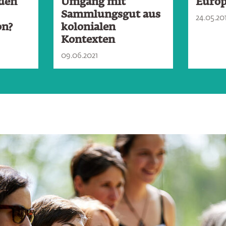
 den
Umgang mit
Europ
Sammlungsgut aus
24.05.20
on?
kolonialen
Kontexten
09.06.2021
ringen