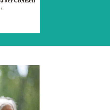
a der Grenzen
die Kunst? Über die
Freiheit der Kunst
18
und die Wiederkehr
des Religiösen«
26.05.2016