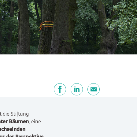
Teilen
Facebook
LinkedIn
E-Mail
t die Stiftung
nter Bäumen
, eine
echselnden