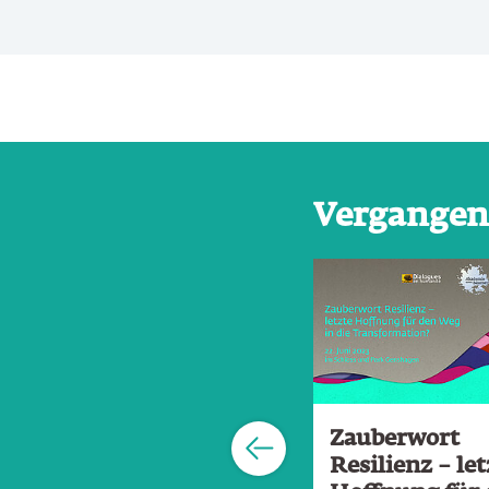
Vergangen
Slider überspringen
Kulturelle Bildung
Zauberwort
– Integration –
Resilienz – let