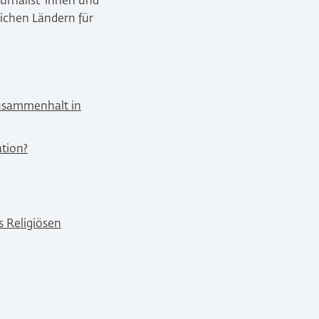
ournalist*innen und
lichen Ländern für
Zusammenhalt in
ation?
s Religiösen