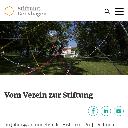
ZUM HAUPTINHALT SPRINGEN
Me
ZUR SUCHE SPRINGEN
Vom Verein zur Stiftung
Teilen
Facebook
LinkedIn
E-Mail
Im Jahr 1993 gründeten der Historiker
Prof. Dr. Rudolf