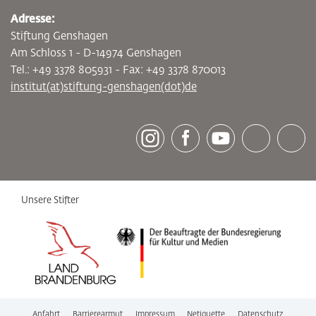
Adresse:
Stiftung Genshagen
Am Schloss 1 - D-14974 Genshagen
Tel.: +49 3378 805931 - Fax: +49 3378 870013
institut(at)stiftung-genshagen(dot)de
[socialLinksTitle]
Instagram
Facebook
Youtube
Bluesky
LinkedI
Unsere Stifter
Anfahrt
Barrierearmut
Impressum
Netiquette
Datenschutz