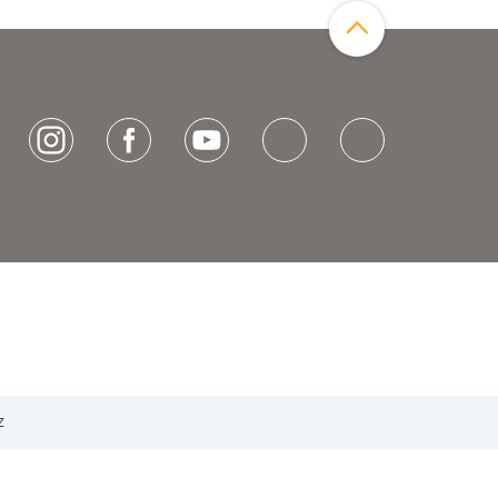
Zum Seitenanfang
[socialLinksTitle]
Instagram
Facebook
Youtube
Bluesky
LinkedIn
z