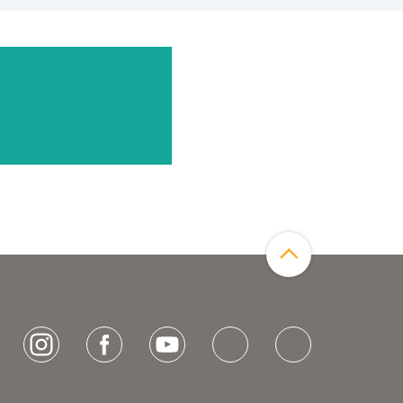
Zum Seitenanfang
[socialLinksTitle]
Instagram
Facebook
Youtube
Bluesky
LinkedIn