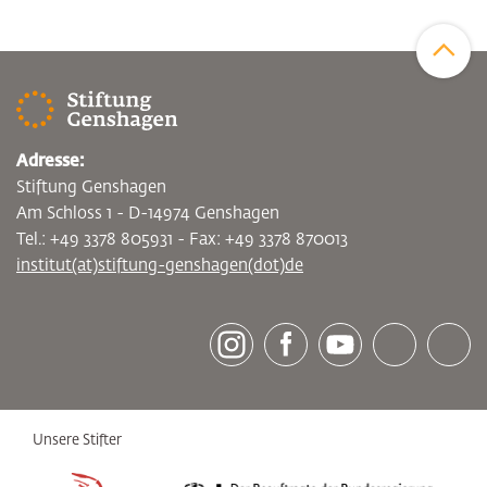
Zum Sei
Adresse:
Stiftung Genshagen
Am Schloss 1 - D-14974 Genshagen
Tel.: +49 3378 805931 - Fax: +49 3378 870013
institut(at)stiftung-genshagen(dot)de
[socialLinksTitle]
Instagram
Facebook
Youtube
Bluesky
LinkedI
Unsere Stifter