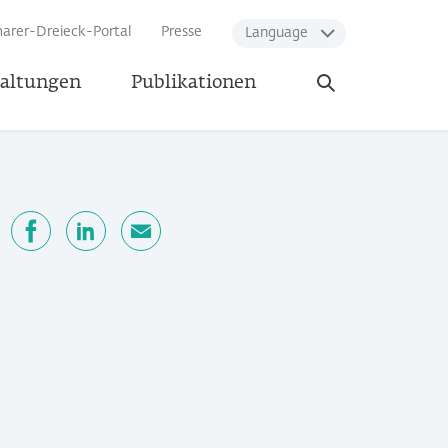
arer-Dreieck-Portal
Presse
Language
Suche
taltungen
Publikationen
öffnen
n
Facebook
LinkedIn
E-Mail