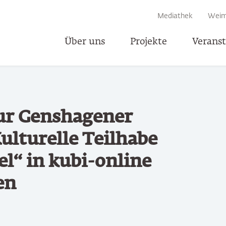
EN
Mediathek
Weim
Über uns
Projekte
Verans
Teile
zur Genshagener
ulturelle Teilhabe
l“ in kubi-online
en