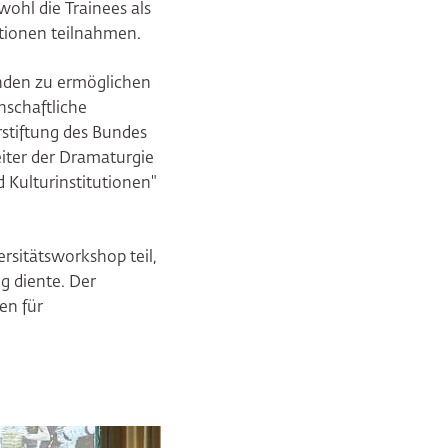
ohl die Trainees als
utionen teilnahmen.
enden zu ermöglichen
nschaftliche
rstiftung des Bundes
eiter der Dramaturgie
 Kulturinstitutionen"
sitätsworkshop teil,
ng diente. Der
en für