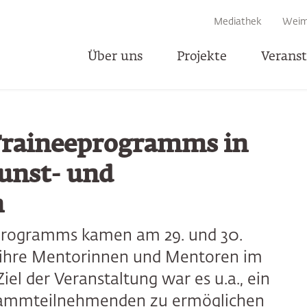
EN
Mediathek
Weim
Über uns
Projekte
Verans
T
Traineeprogramms in
unst- und
n
programms kamen am 29. und 30.
e ihre Mentorinnen und Mentoren im
l der Veranstaltung war es u.a., ein
grammteilnehmenden zu ermöglichen