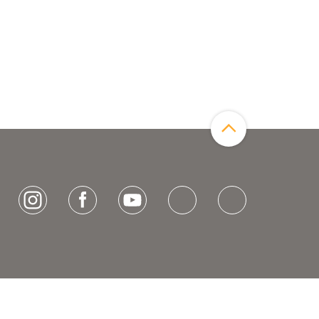
Zum Seitenanfang
[socialLinksTitle]
Instagram
Facebook
Youtube
Bluesky
LinkedIn