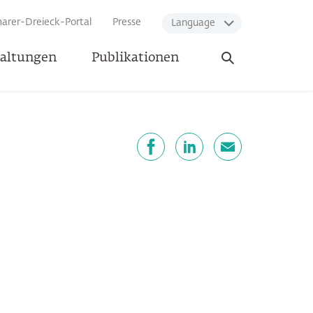
arer-Dreieck-Portal
Presse
Language
Suche
taltungen
Publikationen
öffnen
eilen
Facebook
LinkedIn
E-Mail