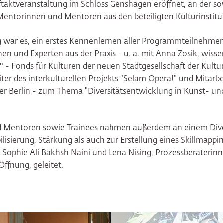
taktveranstaltung im Schloss Genshagen eröffnet, an der sow
 Mentorinnen und Mentoren aus den beteiligten Kulturinstit
ng war es, ein erstes Kennenlernen aller Programmteilnehm
nen und Experten aus der Praxis - u. a. mit Anna Zosik, wisse
° - Fonds für Kulturen der neuen Stadtgesellschaft der Kultu
ter des interkulturellen Projekts "Selam Opera!" und Mitarb
r Berlin - zum Thema "Diversitätsentwicklung in Kunst- und
d Mentoren sowie Trainees nahmen außerdem an einem Diver
ilisierung, Stärkung als auch zur Erstellung eines Skillmappi
ophie Ali Bakhsh Naini und Lena Nising, Prozessberaterinn
 Öffnung, geleitet.
ringen