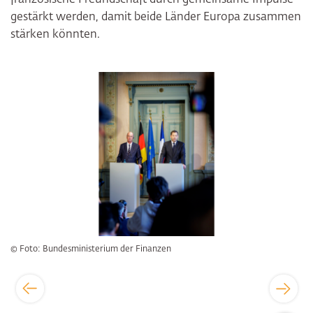
französische Freundschaft durch gemeinsame Impulse
gestärkt werden, damit beide Länder Europa zusammen
stärken könnten.
Bildergalerie überspringen
© Foto: Bundesministerium der Finanzen
Zum Sei