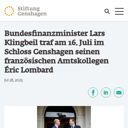
ZUM HAUPTINHALT SPRINGEN
Me
ZUR SUCHE SPRINGEN
Sie befinden sich hier:
Bundesfinanzminister Lars
Start
Klingbeil traf am 16. Juli im
Schloss Genshagen seinen
französischen Amtskollegen
Éric Lombard
Jul 28, 2025
Teilen
Facebook
LinkedIn
E-Mail