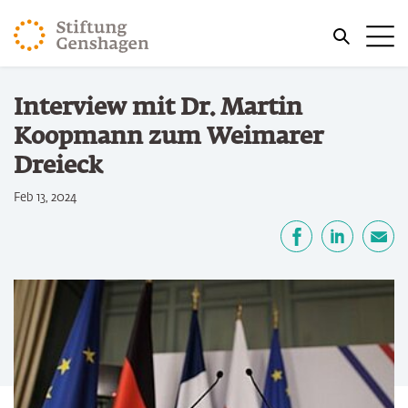
ZUM HAUPTINHALT SPRINGEN
Me
ZUR SUCHE SPRINGEN
Sie befinden sich hier:
Interview mit Dr. Martin
Start
Koopmann zum Weimarer
Dreieck
Feb 13, 2024
Teilen
Facebook
LinkedIn
E-Mail