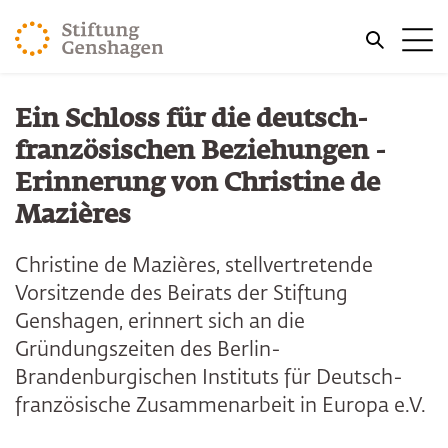
ZUM HAUPTINHALT SPRINGEN
Me
ZUR SUCHE SPRINGEN
Sie befinden sich hier:
Ein Schloss für die deutsch-
Start
Über uns
französischen Beziehungen -
Erinnerung von Christine de
Mazières
Christine de Mazières, stellvertretende
Vorsitzende des Beirats der Stiftung
Genshagen, erinnert sich an die
Gründungszeiten des Berlin-
Brandenburgischen Instituts für Deutsch-
französische Zusammenarbeit in Europa e.V.