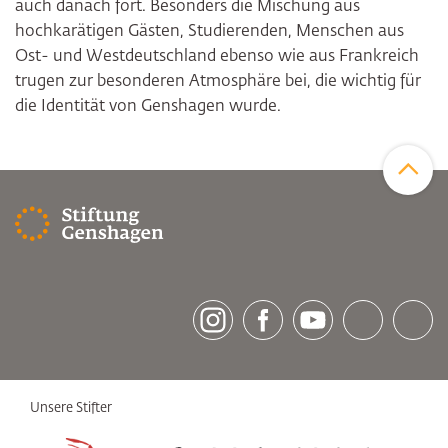
auch danach fort. Besonders die Mischung aus
hochkarätigen Gästen, Studierenden, Menschen aus
Ost- und Westdeutschland ebenso wie aus Frankreich
trugen zur besonderen Atmosphäre bei, die wichtig für
die Identität von Genshagen wurde.
Zum Sei
[socialLinksTitle]
Instagram
Facebook
Youtube
Bluesky
LinkedI
Unsere Stifter