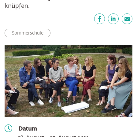
knüpfen.
Teilen
Facebook
LinkedIn
E-Mail
Sommerschule
Datum