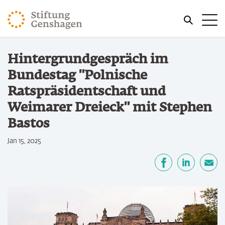
ZUM HAUPTINHALT SPRINGEN
Me
ZUR SUCHE SPRINGEN
Sie befinden sich hier:
Hintergrundgespräch im
Start
Bundestag "Polnische
Ratspräsidentschaft und
Weimarer Dreieck" mit Stephen
Bastos
Jan 15, 2025
Teilen
Facebook
LinkedIn
E-Mail