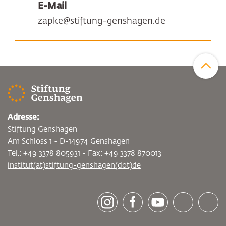
E-Mail
zapke@stiftung-genshagen.de
Zum Sei
Adresse:
Stiftung Genshagen
Am Schloss 1 - D-14974 Genshagen
Tel.: +49 3378 805931 - Fax: +49 3378 870013
institut(at)stiftung-genshagen(dot)de
[socialLinksTitle]
Instagram
Facebook
Youtube
Bluesky
LinkedI