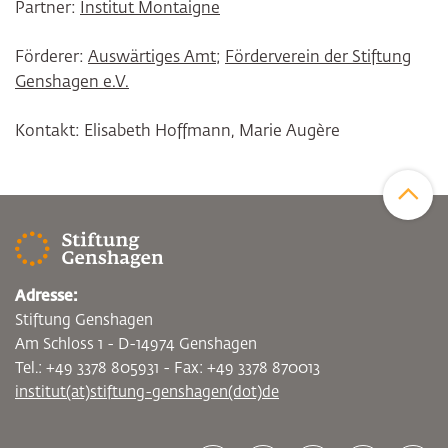
Partner:
Institut Montaigne
Förderer:
Auswärtiges Amt
;
Förderverein der Stiftung
Genshagen e.V.
Kontakt: Elisabeth Hoffmann, Marie Augère
Zum Sei
Adresse:
Stiftung Genshagen
Am Schloss 1 - D-14974 Genshagen
Tel.: +49 3378 805931 - Fax: +49 3378 870013
institut(at)stiftung-genshagen(dot)de