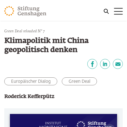
ZUM HAUPTINHALT SPRINGEN
Me
ZUR SUCHE SPRINGEN
Sie befinden sich hier:
Green Deal reloaded N° 7
Start
Publikationen
Klimapolitik mit China
geopolitisch denken
Teilen
Facebook
LinkedIn
E-Mail
Europäischer Dialog
Green Deal
Roderick Kefferpütz