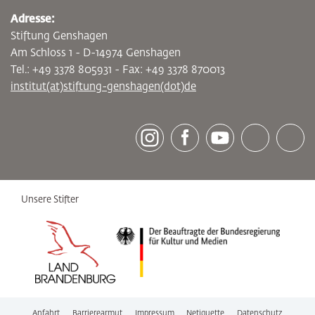
Adresse:
Stiftung Genshagen
Am Schloss 1 - D-14974 Genshagen
Tel.: +49 3378 805931 - Fax: +49 3378 870013
institut(at)stiftung-genshagen(dot)de
[socialLinksTitle]
Instagram
Facebook
Youtube
Bluesky
LinkedI
Unsere Stifter
Anfahrt
Barrierearmut
Impressum
Netiquette
Datenschutz