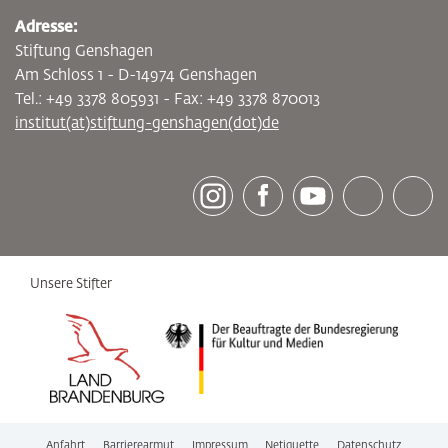
Adresse:
Stiftung Genshagen
Am Schloss 1 - D-14974 Genshagen
Tel.: +49 3378 805931 - Fax: +49 3378 870013
institut(at)stiftung-genshagen(dot)de
[socialLinksTitle]
Instagram
Facebook
Youtube
Bluesky
LinkedI
Unsere Stifter
Anfahrt
Barrierearmut
Impressum
Netiquette
Datenschutz