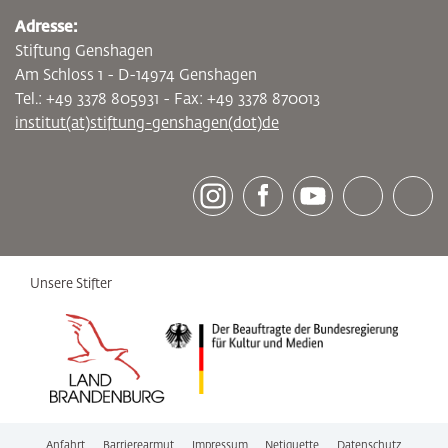
Adresse:
Stiftung Genshagen
Am Schloss 1 - D-14974 Genshagen
Tel.: +49 3378 805931 - Fax: +49 3378 870013
institut(at)stiftung-genshagen(dot)de
[socialLinksTitle]
Instagram
Facebook
Youtube
Bluesky
LinkedI
Unsere Stifter
Anfahrt
Barrierearmut
Impressum
Netiquette
Datenschutz