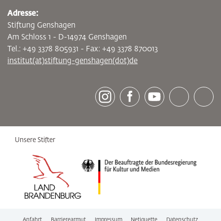
Adresse:
Stiftung Genshagen
Am Schloss 1 - D-14974 Genshagen
Tel.: +49 3378 805931 - Fax: +49 3378 870013
institut(at)stiftung-genshagen(dot)de
[socialLinksTitle]
Instagram
Facebook
Youtube
Bluesky
LinkedI
Unsere Stifter
Anfahrt
Barrierearmut
Impressum
Netiquette
Datenschutz