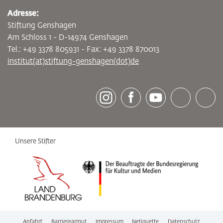
Adresse:
Stiftung Genshagen
Am Schloss 1 - D-14974 Genshagen
Tel.: +49 3378 805931 - Fax: +49 3378 870013
institut(at)stiftung-genshagen(dot)de
[socialLinksTitle]
Instagram
Facebook
Youtube
Bluesky
LinkedI
Unsere Stifter
Anfahrt
Barrierearmut
Impressum
Netiquette
Datenschutz