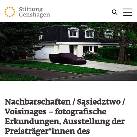
ZUM HAUPTINHALT SPRINGEN
Me
ZUR SUCHE SPRINGEN
Nachbarschaften / Sąsiedztwo /
Voisinages – fotografische
Erkundungen. Ausstellung der
Preisträger*innen des