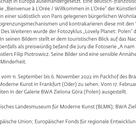
aft in Europa auseinandergesetzt. Eine deutsch-französis
ie „Bienvenue à L’Orée / Willkommen in L’Orée“ der Künstler
e in einer südöstlich von Paris gelegenen bürgerlichen Wohn
grenzungsmechanismen und kontrakarieren diese mit den V
 Des Weiteren wurde der Fotozyklus „Lovely Planet: Polen“ 
In seinen Bildern stellt er dem touristischen Blick auf das N
enfalls als preiswürdig befand die Jury die Fotoserie „A nam 
tlers Filip Piotrowicz. Seine Bilder sind eine sensible Annäh
 Minderheit.
 vom 11. September bis 6. November 2022 im Packhof des B
derne Kunst in Frankfurt (Oder) zu sehen. Vom 17. Februar
ten in der Galerie BWA Zielona Góra (Polen) ausgestellt.
gisches Landesmuseum für Moderne Kunst (BLMK); BWA Zie
päische Union; Europäischer Fonds für regionale Entwicklun