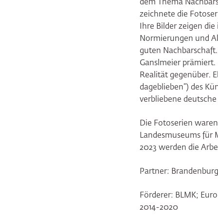
dem Thema Nachbarsch
zeichnete die Fotoser
Ihre Bilder zeigen di
Normierungen und Ab
guten Nachbarschaft.
Ganslmeier prämiert. 
Realität gegenüber. Eb
dageblieben“) des Küns
verbliebene deutsche
Die Fotoserien waren
Landesmuseums für Mo
2023 werden die Arbei
Partner: Brandenbur
Förderer: BLMK; Euro
2014-2020