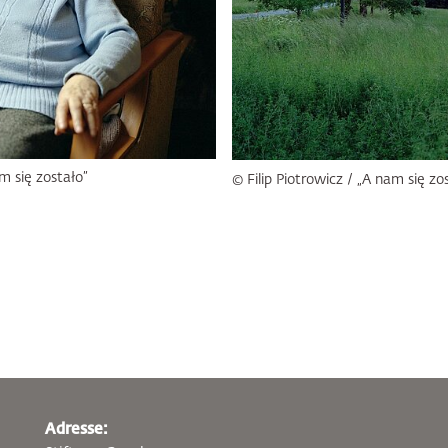
am się zostało”
© Filip Piotrowicz / „A nam się zo
Adresse: