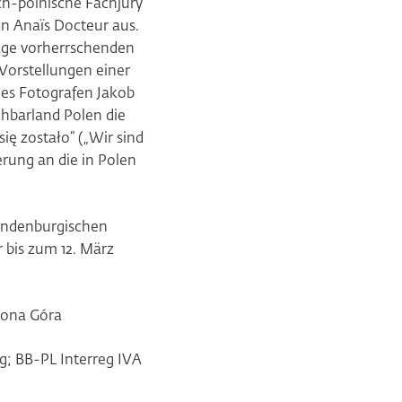
ch-polnische Fachjury
in Anaïs Docteur aus.
lage vorherrschenden
orstellungen einer
des Fotografen Jakob
achbarland Polen die
się zostało“ („Wir sind
erung an die in Polen
randenburgischen
 bis zum 12. März
lona Góra
g; BB-PL Interreg IVA