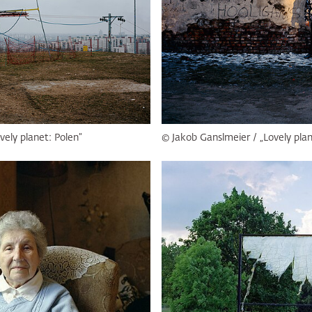
vely planet: Polen“
© Jakob Ganslmeier / „Lovely plan