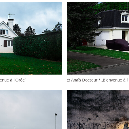
enue à l’Orée“
© Anaïs Docteur / „Bienvenue à l