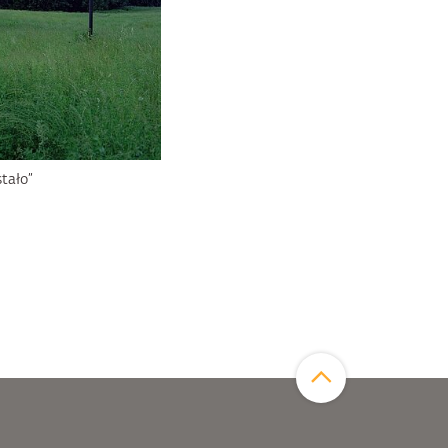
stało”
Zum Seitenanfang