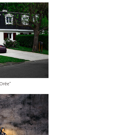
’Orée“