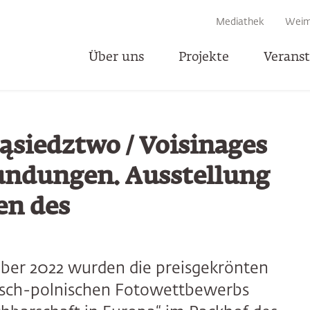
EN
Mediathek
Weim
Über uns
Projekte
Verans
T
ąsiedztwo / Voisinages
kundungen. Ausstellung
en des
ber 2022 wurden die preisgekrönten
sisch-polnischen Fotowettbewerbs