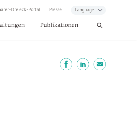
arer-Dreieck-Portal
Presse
Language
Suche
taltungen
Publikationen
öffnen
eilen
Facebook
LinkedIn
E-Mail