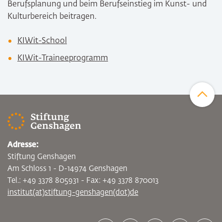
Berufsplanung und beim Berufseinstieg im Kunst- und
Kulturbereich beitragen.
KIWit-School
KIWit-Traineeprogramm
Zum Sei
Adresse:
Stiftung Genshagen
Am Schloss 1 - D-14974 Genshagen
Tel.: +49 3378 805931 - Fax: +49 3378 870013
institut(at)stiftung-genshagen(dot)de