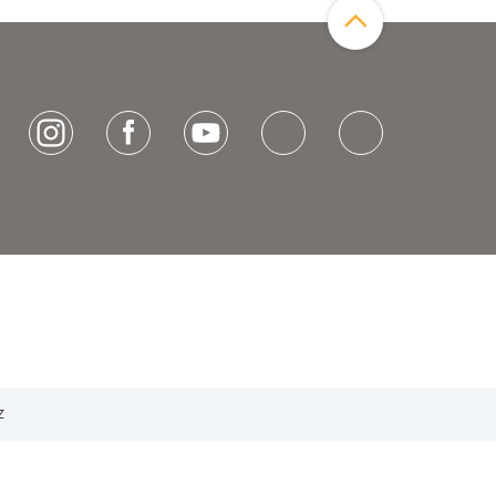
[socialLinksTitle]
Instagram
Facebook
Youtube
Bluesky
LinkedIn
z