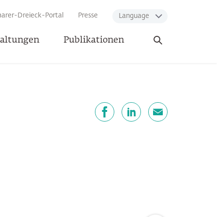
arer-Dreieck-Portal
Presse
Language
Suche
taltungen
Publikationen
öffnen
eilen
Facebook
LinkedIn
E-Mail
Zum Seitenanfang