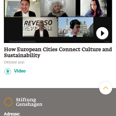
Verbin
How European Cities Connect Culture and
Sustainability
Oktober 2021
Video
Zum Sei
Adresse: