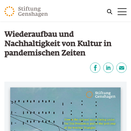
ZUM HAUPTINHALT SPRINGEN
Me
ZUR SUCHE SPRINGEN
Sie befinden sich hier:
Wiederaufbau und
Start
Publikationen
Nachhaltigkeit von Kultur in
pandemischen Zeiten
Teilen
Facebook
LinkedIn
E-Mail