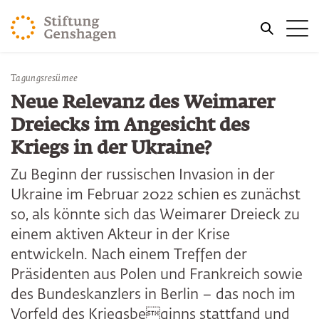
ZUM HAUPTINHALT SPRINGEN
Me
ZUR SUCHE SPRINGEN
Sie befinden sich hier:
Tagungsresümee
Start
Publikationen
Neue Relevanz des Weimarer
Dreiecks im Angesicht des
Kriegs in der Ukraine?
Zu Beginn der russischen Invasion in der
Ukraine im Februar 2022 schien es zunächst
so, als könnte sich das Weimarer Dreieck zu
einem aktiven Akteur in der Krise
entwickeln. Nach einem Treffen der
Präsidenten aus Polen und Frankreich sowie
des Bundeskanzlers in Berlin – das noch im
Vorfeld des Kriegsbeginns stattfand und