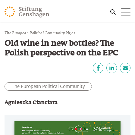
ZUM HAUPTINHALT SPRINGEN
Me
ZUR SUCHE SPRINGEN
Sie befinden sich hier:
The European Political Community Nr.02
Start
Publikationen
Old wine in new bottles? The
Polish perspective on the EPC
Teilen
Facebook
LinkedIn
E-Mail
The European Political Community
Agnieszka Cianciara