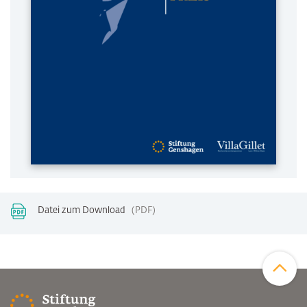
Datei zum Download
PDF
Zum Sei