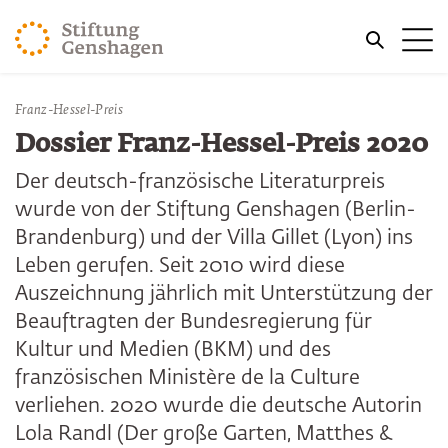
ZUM HAUPTINHALT SPRINGEN
Me
ZUR SUCHE SPRINGEN
Sie befinden sich hier:
Franz-Hessel-Preis
Start
Publikationen
Dossier Franz-Hessel-Preis 2020
Der deutsch-französische Literaturpreis
wurde von der Stiftung Genshagen (Berlin-
Brandenburg) und der Villa Gillet (Lyon) ins
Leben gerufen. Seit 2010 wird diese
Auszeichnung jährlich mit Unterstützung der
Beauftragten der Bundesregierung für
Kultur und Medien (BKM) und des
französischen Ministère de la Culture
verliehen. 2020 wurde die deutsche Autorin
Lola Randl (Der große Garten, Matthes &