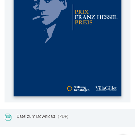
Datei zum Download
PDF
Zum Sei