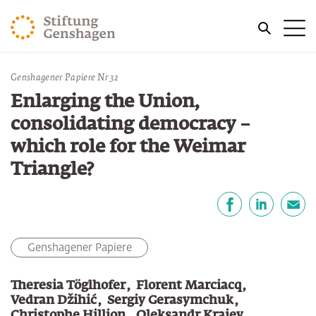
ZUM HAUPTINHALT SPRINGEN
Me
ZUR SUCHE SPRINGEN
Sie befinden sich hier:
Genshagener Papiere Nr 32
Start
Publikationen
Enlarging the Union,
consolidating democracy –
which role for the Weimar
Triangle?
Teilen
Facebook
LinkedIn
E-Mail
Genshagener Papiere
Theresia Töglhofer
Florent Marciacq
Vedran Džihić
Sergiy Gerasymchuk
Christophe Hillion
Oleksandr Kraiev