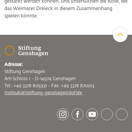
gestärkt werden können, und untersuchen die Rolle, die
das Weimarer Dreieck in diesem Zusammenhang
spielen könnte.
Zum Sei
Adresse:
Stiftung Genshagen
Am Schloss 1 - D-14974 Genshagen
Tel.: +49 3378 805931 - Fax: +49 3378 870013
institut(at)stiftung-genshagen(dot)de
[socialLinksTitle]
Instagram
Facebook
Youtube
Bluesky
LinkedI