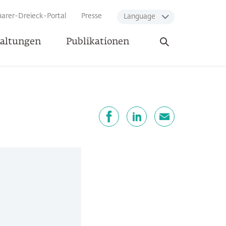
arer-Dreieck-Portal
Presse
Language
Suche
taltungen
Publikationen
öffnen
eilen
Facebook
LinkedIn
E-Mail