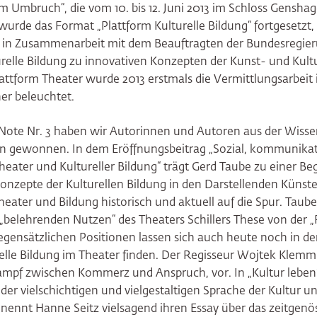
m Umbruch“, die vom 10. bis 12. Juni 2013 im Schloss Genshag
wurde das Format „Plattform Kulturelle Bildung“ fortgesetzt, 
h in Zusammenarbeit mit dem Beauftragten der Bundesregier
urelle Bildung zu innovativen Konzepten der Kunst- und Kult
lattform Theater wurde 2013 erstmals die Vermittlungsarbeit
er beleuchtet.
Note Nr. 3 haben wir Autorinnen und Autoren aus der Wisse
n gewonnen. In dem Eröffnungsbeitrag „Sozial, kommunikati
eater und Kultureller Bildung“ trägt Gerd Taube zu einer Beg
onzepte der Kulturellen Bildung in den Darstellenden Künste
eater und Bildung historisch und aktuell auf die Spur. Taube
elehrenden Nutzen“ des Theaters Schillers These von der „F
gensätzlichen Positionen lassen sich auch heute noch in de
lle Bildung im Theater finden. Der Regisseur Wojtek Klemm 
ampf zwischen Kommerz und Anspruch, vor. In „Kultur leben“
er vielschichtigen und vielgestaltigen Sprache der Kultur un
nennt Hanne Seitz vielsagend ihren Essay über das zeitgenös