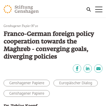
ZUM HAUPTINHALT SPRINGEN
Me
ZUR SUCHE SPRINGEN
Sie befinden sich hier:
Genshagener Papier N°20
Start
Publikationen
Franco-German foreign policy
cooperation towards the
Maghreb - converging goals,
diverging policies
Teilen
Facebook
LinkedIn
E-Mail
Genshagener Papiere
Europäischer Dialog
Genshagener Papiere