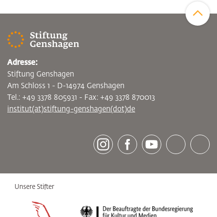
Zum Sei
Adresse:
Stiftung Genshagen
Am Schloss 1 - D-14974 Genshagen
Tel.: +49 3378 805931 - Fax: +49 3378 870013
institut(at)stiftung-genshagen(dot)de
[socialLinksTitle]
Instagram
Facebook
Youtube
Bluesky
LinkedI
Unsere Stifter